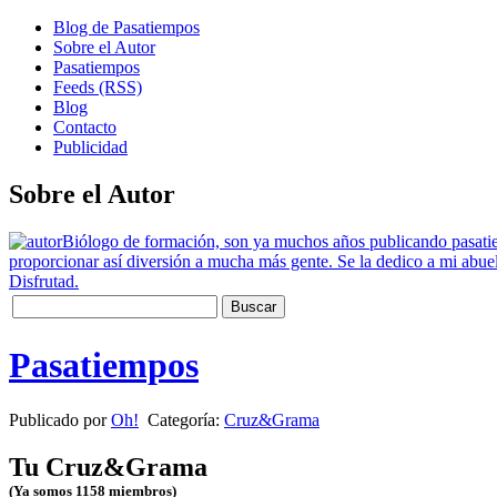
Blog de Pasatiempos
Sobre el Autor
Pasatiempos
Feeds (RSS)
Blog
Contacto
Publicidad
Sobre el Autor
Biólogo de formación, son ya muchos años publicando pasatiemp
proporcionar así diversión a mucha más gente. Se la dedico a mi abuel
Disfrutad.
Pasatiempos
Publicado por
Oh!
Categoría:
Cruz&Grama
Tu Cruz&Grama
(Ya somos 1158 miembros)