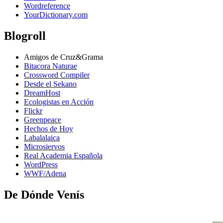
Wordreference
YourDictionary.com
Blogroll
Amigos de Cruz&Grama
Bitacora Naturae
Crossword Compiler
Desde el Sekano
DreamHost
Ecologistas en Acción
Flickr
Greenpeace
Hechos de Hoy
Labalalaica
Microsiervos
Real Academia Española
WordPress
WWF/Adena
De Dónde Venís