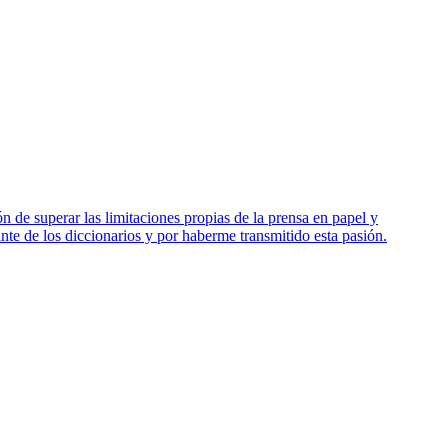
 de superar las limitaciones propias de la prensa en papel y
nte de los diccionarios y por haberme transmitido esta pasión.