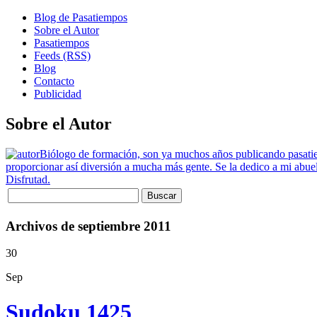
Blog de Pasatiempos
Sobre el Autor
Pasatiempos
Feeds (RSS)
Blog
Contacto
Publicidad
Sobre el Autor
Biólogo de formación, son ya muchos años publicando pasatiemp
proporcionar así diversión a mucha más gente. Se la dedico a mi abuel
Disfrutad.
Archivos de septiembre 2011
30
Sep
Sudoku 1425