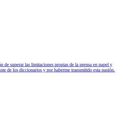
 de superar las limitaciones propias de la prensa en papel y
nte de los diccionarios y por haberme transmitido esta pasión.