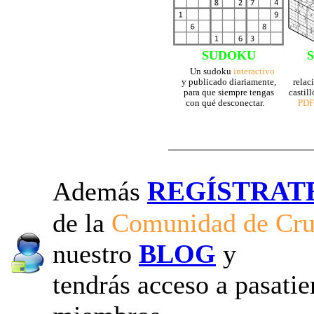
SUDOKU
Un sudoku
interactivo
y publicado diariamente,
relac
para que siempre tengas
castil
con qué desconectar.
PDF
REGÍSTRAT
Además
de la
Comunidad de Cr
nuestro
BLOG
y
tendrás acceso a pasati