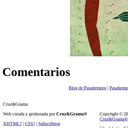
Comentarios
Blog de Pasatiempos
|
Pasatiemp
Cruz&Grama
Web creada y gestionada por
Cruz&Grama®
Copyright © 2
Cruz&Grama®
XHTML?
|
CSS?
|
Subscribirse